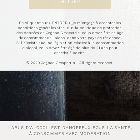
3rd September, 2015 by Annie Hayes
THE GLOBAL COGNAC MASTERS 2015
Company
Product
Medal
En cliquant sur « ENTRER », je m'engage à accepter les
VS PREMIUM
conditions générales ainsi que la politique de protection
Louis Royer
Louis Royer VS
Gold
des données de Cognac Grosperrin. Vous devez être en âge
de consommer de l'alcool dans votre pays de résidence.
Larsen SAS
Larsen Cognac VS
Silver
S'il n'existe aucune législation relative à la consommation
VSOP PREMIUM
d'alcool, vous devez être âgé de plus de 21 ans pour
A. de
accéder à ce site.
Louis Jolliet VSOP
Master
Fussigny
© 2020 Cognac Grosperrin - All rights reserved.
Louis Royer
Louis Royer VSOP
Gold
Hermitage
Hermitage Provenance 6 Grande
Gold
Cognacs
Champagne
Merlet & Fils
Merlet Brothers Blend Cognac
Silver
Bache-
Bache-Gabrielsen Cognac VSOP
Silver
Gabrielsen
VSOP SINGLE CRU
Cognac
Cognac Frapin VSOP
Gold
Frapin
XO SUPER PREMIUM
L’ABUS D’ALCOOL EST DANGEREUX POUR LA SANTÉ,
L’ABUS D’ALCOOL EST DANGEREUX POUR LA SANTÉ,
Bache-
Bache-Gabrielsen Cognac XO
Master
À CONSOMMER AVEC MODÉRATION
À CONSOMMER AVEC MODÉRATION
Gabrielsen