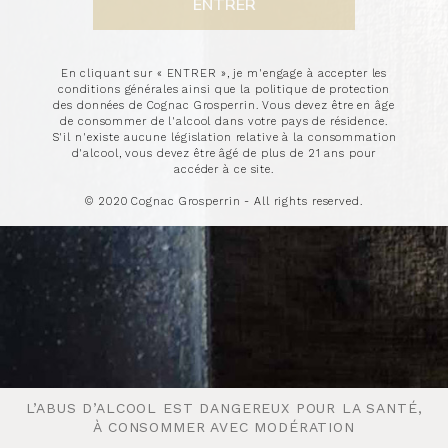
En cliquant sur « ENTRER », je m'engage à accepter les
conditions générales ainsi que la politique de protection
des données de Cognac Grosperrin. Vous devez être en âge
de consommer de l'alcool dans votre pays de résidence.
S'il n'existe aucune législation relative à la consommation
d'alcool, vous devez être âgé de plus de 21 ans pour
ÉPUISÉ
accéder à ce site.
© 2020 Cognac Grosperrin - All rights reserved.
L’ABUS D’ALCOOL EST DANGEREUX POUR LA SANTÉ,
L’ABUS D’ALCOOL EST DANGEREUX POUR LA SANTÉ,
À CONSOMMER AVEC MODÉRATION
À CONSOMMER AVEC MODÉRATION
Ce cognac millésimé
100% Folle Blanche
a été produit