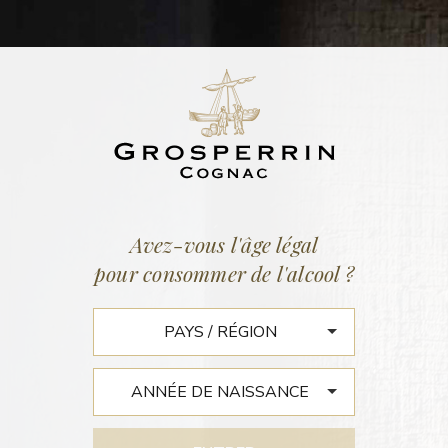
ACTUALITÉS
Accueil
/
Actualités
Avez-vous l'âge légal
pour consommer de l'alcool ?
L’ACTUALITÉ POITOU-
CHARENTES N°67 – 2004
Arômes en collection
Cognacs millésimés, truffe de Teruel ou jambon de