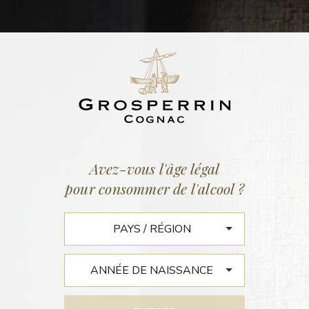
ACTUALITÉS
Accueil
/
Actualités
Avez-vous l'âge légal
pour consommer de l'alcool ?
LA REVUE DU VIN DE
FRANCE : DIX TRÉSORS DU
COGNAC DÉNICHÉS DANS
LES BORDERIES