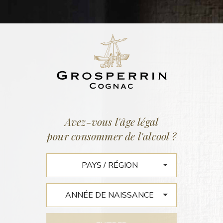
ACTUALITÉS
Accueil
/
Actualités
Avez-vous l'âge légal
pour consommer de l'alcool ?
VINTAGE N°9 – 2003
GRANDE CHAMPAGNE, PETITE CHAMPAGNE, LES BORDERIES,
FINS BOIS, BONS BOIS… 1944, 50, 54, 58… 68, 71 ET 74…
EXTRAORDINAIRE COLLECTION D’UN HOMME DE DISCRÉTION
ET DE PASSION…