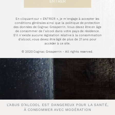
En cliquant sur « ENTRER », je m'engage à accepter les
conditions générales ainsi que la politique de protection
des données de Cognac Grosperrin. Vous devez être en âge
de consommer de l'alcool dans votre pays de résidence.
S'il n'existe aucune législation relative à la consommation
d'alcool, vous devez être âgé de plus de 21 ans pour
accéder à ce site.
© 2020 Cognac Grosperrin - All rights reserved.
L’ABUS D’ALCOOL EST DANGEREUX POUR LA SANTÉ,
L’ABUS D’ALCOOL EST DANGEREUX POUR LA SANTÉ,
À CONSOMMER AVEC MODÉRATION
À CONSOMMER AVEC MODÉRATION
Notre lot précédent de Grande Champagne N.22 étant