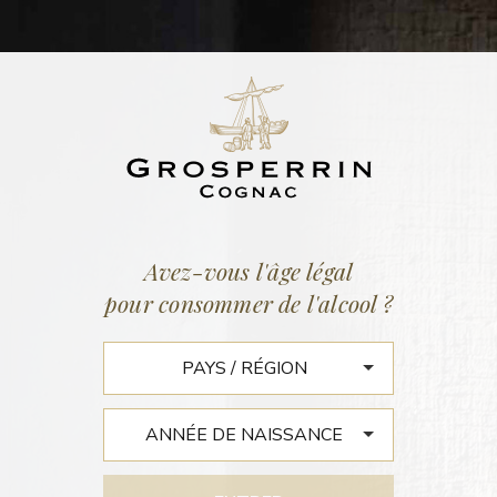
LOT N°684
GRANDE CHAMPAGNE N°22
41,1% vol. | 39 litres
14 mai 2019
Avez-vous l'âge légal
pour consommer de l'alcool ?