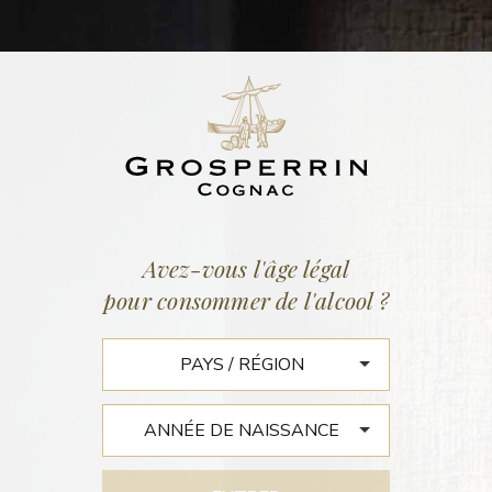
LOT N°568
PETITE CHAMPAGNE 1969
46,4% vol. | 205 litres
10 octobre 2017
Avez-vous l'âge légal
pour consommer de l'alcool ?