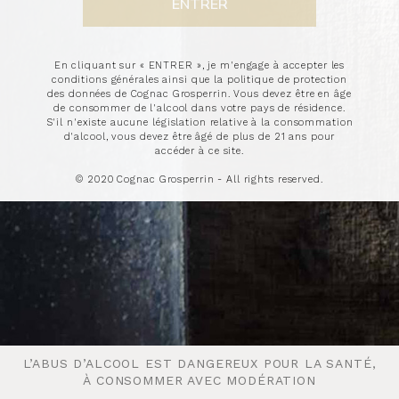
En cliquant sur « ENTRER », je m'engage à accepter les
conditions générales ainsi que la politique de protection
des données de Cognac Grosperrin. Vous devez être en âge
de consommer de l'alcool dans votre pays de résidence.
S'il n'existe aucune législation relative à la consommation
d'alcool, vous devez être âgé de plus de 21 ans pour
accéder à ce site.
© 2020 Cognac Grosperrin - All rights reserved.
L’ABUS D’ALCOOL EST DANGEREUX POUR LA SANTÉ,
L’ABUS D’ALCOOL EST DANGEREUX POUR LA SANTÉ,
À CONSOMMER AVEC MODÉRATION
À CONSOMMER AVEC MODÉRATION
Ce Cognac millésimé provient d’une famille de notaires