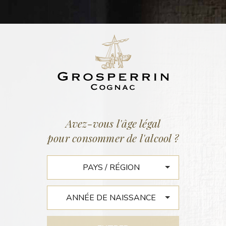
ACTUALITÉS
Accueil
/
Actualités
Avez-vous l'âge légal
pour consommer de l'alcool ?
FINE SPIRITS – 2015
Deux titans face aux
cigares
Cognac vs armagnac. Opposition ancestrale entre deux des