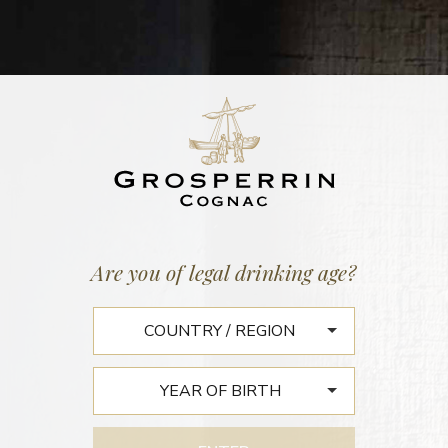
Home
/
News
TERRES DE VINS : COGNAC
Are you of legal drinking age?
GROSPERRIN, À LA GLOIRE
DES ARTISANS
Cognac Grosperrin, à
la gloire des artisans