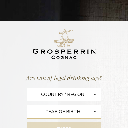
Home
/
News
M LE MAGAZINE DU MONDE
Are you of legal drinking age?
– 2014
Le bel âge
Passé 20 ans, les digestifs charentais et gascons livrent toute
la noblesse de leurs arômes. Voyage dans le temps.
Par Roberto Petronio/illustration Lauren Mortimer