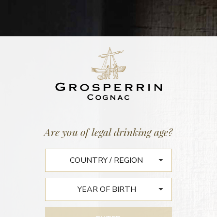
Home
/
News
EST-RÉPUBLICAIN – 29
Are you of legal drinking age?
DÉCEMBRE 1981
Joyeuses fêtes de fin
d’année et… à votre
bonne santé